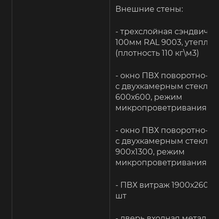
Внешние стены:
- трехслойная сэндвич-п
100мм RAL 9003, утепли
(плотность 110 кг\м3)
- окно ПВХ поворотно-о
с двухкамерным стеклоп
600х600, режим
микропроветривания – 2
- окно ПВХ поворотно-о
с двухкамерным стеклоп
900х1300, режим
микропроветривания – 5
- ПВХ витраж 1900х2600 
шт
- дверь входная металли