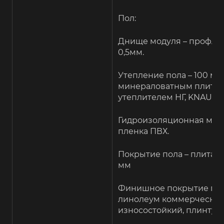
Пол:
Днище модуля – профлис
0,5мм.
Утепление пола – 100 мм
минераловатным плитн
утеплителем НГ, KNAUFF.
Гидроизоляционная мем
пленка ПВХ.
Покрытие пола – плита 
мм
Финишное покрытие пол
линолеум коммерчески
износостойкий, плинтус 