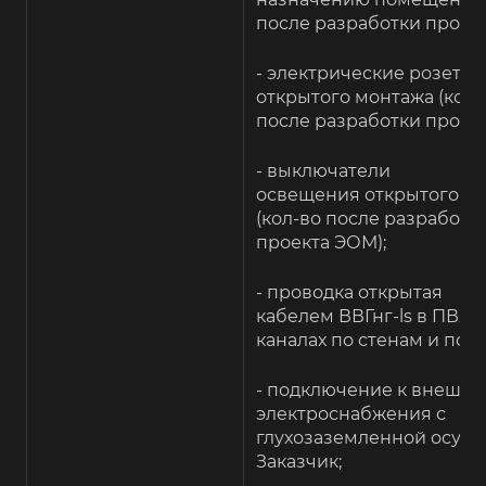
после разработки проект
- электрические розетки
открытого монтажа (кол-
после разработки проект
- выключатели
освещения открытого м
(кол-во после разработк
проекта ЭОМ);
- проводка открытая
кабелем ВВГнг-ls в ПВХ к
каналах по стенам и пото
- подключение к внешне
электроснабжения с
глухозаземленной осуще
Заказчик;