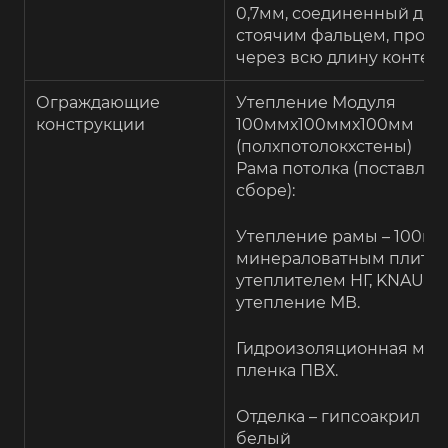
0,7мм, соединенный дв
стоячим фальцем, прох
через всю длину контей
Ограждающие
Утепление Модуля
конструкции
100ммх100ммх100мм
(полхпотолокхстены)
Рама потолка (поставляе
сборе):
Утепление рамы – 100мм
минераловатным плитн
утеплителем НГ, KNAUFF,
утепление МВ.
Гидроизоляционная мем
пленка ПВХ.
Отделка – гипсоакрил цв
белый