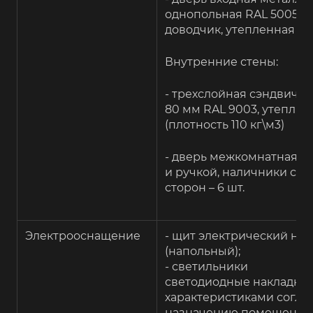
однопольная RAL 5005,
доводчик, утепленная – 1 
Внутренние стены:
- трехслойная сэндвич-п
80 мм RAL 9003, утеплит
(плотность 110 кг\м3)
- дверь межкомнатная, с
и ручкой, наличники с дв
сторон – 6 шт.
Электрооснащение
- щит электрический на
(напольный);
- светильники
светодиодные накладные
характеристиками согла
назначению помещений 